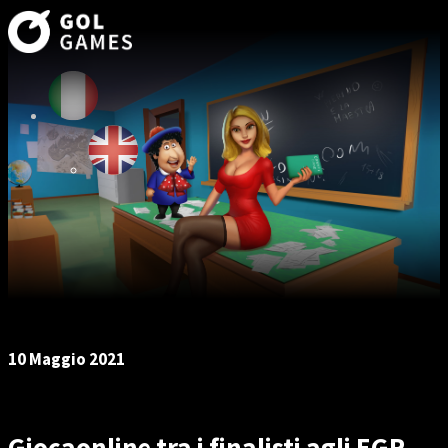
10 Maggio 2021
Giocaonline tra i finalisti agli EGR